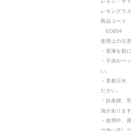
レモン・サ
レモングラ
商品コード
EO004
使用上の注
・原液を肌
・子供やペ
い。
・直射日光
ださい。
・妊産婦、
油がありま
・使用中、
で洗い流し