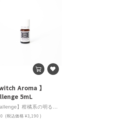
witch Aroma 】
llenge 5mL
【challenge】柑橘系の明るい香りが心を元気にし、ローズマリーのスッキリ感が集中力を高めてくれます。挑戦する気持ちを強く掻き立て、情熱的に前進していく香り。キーワードチャレンジする 突破する 前進していく勇気がある リーダーシップの発揮イメージカラーグリーン内容量 5mL成分：レモン・ユーカリグロブルス・グレープフルーツローズマリー・和種はっか・スイートオレンジ使用上の注意・原液を肌に直接つけたり、飲んだりしないでください。・子供やペットの手の届かないところに保存してください。・直射日光、高温多湿に場所は避け、冷暗所に保管してください。・妊産婦、乳幼児、また既往症のある方は使用できない精油があります。医師にご相談の上ご使用ください。・使用中、異常が現れたらすぐに使用を中止し、大量の水で洗い流してください。【必ずお読みください】※メールアドレス入力のお間違いにご注意願います。お間違いの際には確認メールが届きません。こちらからの修正もできかねますのでご了承ください。※土日祝の営業は行っておりませんので翌営業日のご対応になりますことをご了承ください。※ご質問はcs@hakko-g.co.jpか0120-34-4143(平日9:00〜16:30)へご連絡ください。
00
(税込価格
¥3,190
)