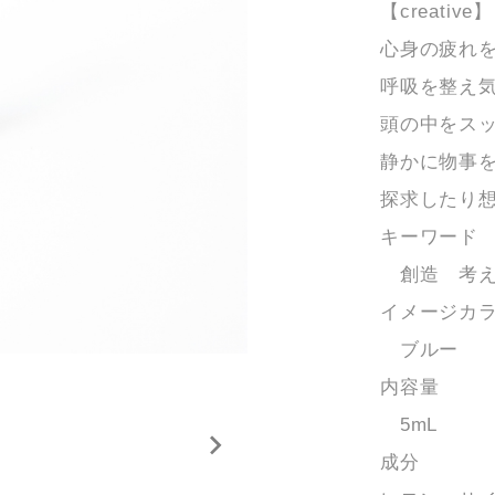
【creative】
心身の疲れ
呼吸を整え
頭の中をス
静かに物事
探求したり
キーワード
創造 考え
イメージカ
ブルー
内容量
5mL
成分