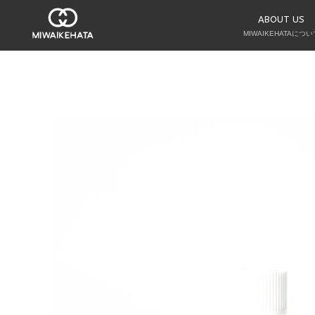
ABOUT US
MIWAIKEHATAについ