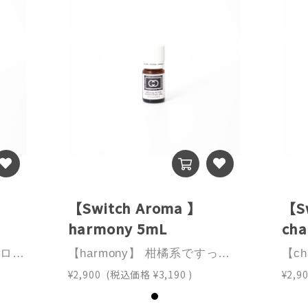
】
【Switch Aroma 】
【S
harmony 5mL
cha
【love】ローズ調の甘くフローラくな香りが 心と身体をやさしく癒しサポートしてくれます。 感情や思いやりを大切に、 深い愛情で包み込んでくれる-love-を感じてください。キーワード 助ける 愛情深い 執着心イメージカラー ピンク内容量 5mL成分ゼラニウム・パルマローザ・クラリセージ・ローズ・サイプレス・イランイラン・スイートオレンジ・ベルガモットFCF・ラベンダー・パチュリ使用上の注意・原液を肌に直接つけたり、飲んだりしないでください。・子供やペットの手の届かないところに保存してください。・直射日光、高温多湿に場所は避け、冷暗所に保管してください。・妊産婦、乳幼児、また既往症のある方は使用できない精油があります。医師にご相談の上ご使用ください。・使用中、異常が現れたらすぐに使用を中止し、大量の水で洗い流してください。【必ずお読みください】※メールアドレス入力のお間違いにご注意願います。お間違いの際には確認メールが届きません。こちらからの修正もできかねますのでご了承ください。※土日祝の営業は行っておりませんので翌営業日のご対応になりますことをご了承ください。※ご質問はcs@hakko-g.co.jpか0120-34-4143(平日9:00〜16:30)へご連絡ください。
【harmony】 柑橘系ですっきりとしている中に、お花の香りが柔らかく感じられる-harmony-は自分の殻を破ることを助け、自信を与えてくれる。 心身のバランスを調和させてポジティブに。キーワード調整する 調和する 協力する団体行動 組織力イメージカラーオレンジ内容量 5mL成分 スイートオレンジ・ブラッドオレンジ・レモングレープフルーツ・ゼラニウム・パルマローザティートリー・プチグレン・イランイラン・パチュリ使用上の注意・原液を肌に直接つけたり、飲んだりしないでください。・子供やペットの手の届かないところに保存してください。・直射日光、高温多湿に場所は避け、冷暗所に保管してください。・妊産婦、乳幼児、また既往症のある方は使用できない精油があります。医師にご相談の上ご使用ください。・使用中、異常が現れたらすぐに使用を中止し、大量の水で洗い流してください。【必ずお読みください】※メールアドレス入力のお間違いにご注意願います。お間違いの際には確認メールが届きません。こちらからの修正もできかねますのでご了承ください。※土日祝の営業は行っておりませんので翌営業日のご対応になりますことをご了承ください。※ご質問はcs@hakko-g.co.jpか0120-34-4143(平日9:00〜16:30)へご連絡ください。
¥2,900
(税込価格
¥3,190
)
¥2,9