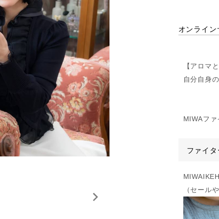
オンライン
【アロマ
自分自身
MIWAフ
ファイタ
MIWAIK
（セール