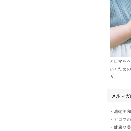
アロマを
いくため
う。
メルマガ
・池端美
・アロマ
・健康や