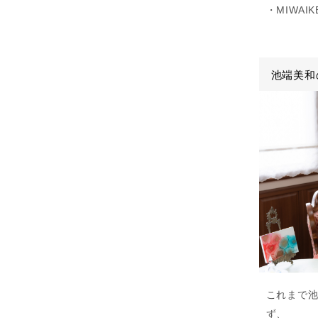
・MIWA
池端美和
これまで
ず、