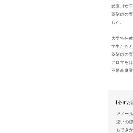
武庫川女子
薬剤師の
した。
大学特任
学生たち
薬剤師の
アロマを
不動産事業
【必ずお
※メー
違いの
もでき