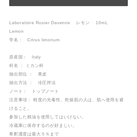
Laboratoire Rosier Davenne レモン 10mL
Lemon
学名： Citrus limonum
原産国： Italy
科名 ： ミカン科
抽出部位 ： 果皮
抽出方法 ： 冷圧搾法
ノート： トップノート
注意事項： 軽度の光毒性、乾燥肌の人は、肌へ使用を避
けること。
参加した精油を使用してはいけない。
冷蔵庫に保存するのが好ましい。
希釈濃度は最大５％まで