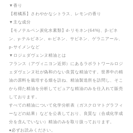
▼香り
【柑橘系】さわやかなシトラス、レモンの香り
▼主な成分
【モノテルペン炭化水素類】d-リモネン(64%)、β-ピネ
ン、y-テルピネン、α-ピネン、サビネン、ゲラニアール、
p-サイメンなど
▼ロジェダヴェンヌ精油とは
フランス（アヴィニヨン近郊）にあるラボラトワールロジ
ェダヴェンヌ社が偽和のない良質な精油です。世界中の精
油の原料を栽培する畑を訪ね、精油製造所を訪問し、そこ
から得た精油を分析してピュアな精油のみを仕入れて販売
しております。
すべての精油について化学分析表（ガスクロマトグラフィ
ーなどの結果）などを公表しており、良質な（合成化学成
分を含んでいない）精油のみを取り扱っております。
●必ずお読みください。