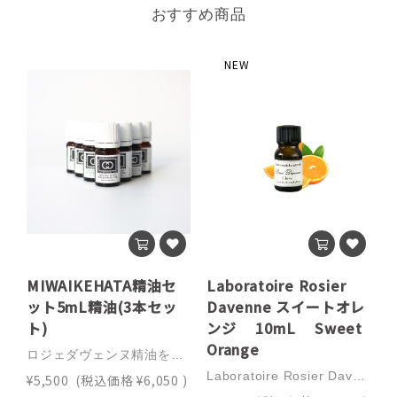
おすすめ商品
NEW
MIWAIKEHATA精油セ
Laboratoire Rosier
L
ット5mL精油(3本セッ
Davenne スイートオレ
ト)
ンジ 10mL Sweet
Orange
G
ロジェダヴェンヌ精油をセレクトした精油セットです。初めての方にも使いやすい3本セット。●MIWAIKEHATA精油セット5mL精油(3本セット)【セット内容】 ラベンダー、スイートオレンジ、 ローズマリーシネオール MIWAIKEHATAオリジナルポーチ付き※精油は農作物から抽出されるため、ロットにより色調や香りに違いが生じる場合があります。※原産国は、予告なしに変更になる場合があります。※ガラス瓶の厚みに個体差があるため、液面の高さに違いが生じる場合があります。【使用上の注意】・原液を肌に直接つけたり、飲んだりしないでください。・子供やペットの手の届かないところに保存してください。・直射日光、高温多湿に場所は避け、冷暗所に保管してください。・妊産婦、乳幼児、また既往症のある方は使用できない精油があります。医師にご相談の上ご使用ください。・使用中、異常が現れたらすぐに使用を中止し、大量の水で洗い流してください。※光毒性について（ベルガモット・レモン・グレープフルーツ）・お肌に使用後すぐに日光に当たるとシミや炎症が起こる場合があります。 十分ご注意ください。▼必ずお読みください※ご注文の際、メールアドレス入力のお間違いにご注意願います。 お間違いの際には確認メールが届きません。 こちらからの修正もできかねますのでご了承ください。※土日祝の営業は行っておりませんので翌営業日のご対応になりますことご了承ください。※ご質問はcs@hakko-g.co.jpか0120-34-4143(平日9:00〜16:30)へご連絡ください。
Laboratoire Rosier Davenne スイートオレンジ 10mL Sweet Orange学名： Citrus sinensis L. 原産国： Brasil科名 ： ミカン科抽出部位 ： 果皮抽出方法 ： 圧搾法ノート： トップノート注意事項： 特になし酸化した精油は使用しないこと。冷蔵庫で保管するのが望ましい▼香り 【柑橘系】甘い柑橘系の香り▼主な成分【モノテルペン炭化水素類】d-リモネン(96%)、n-オクタナール、など▼ロジェダヴェンヌ精油とはフランス（アヴィニヨン近郊）にあるラボラトワールロジェダヴェンヌ社が偽和のない良質な精油です。世界中の精油の原料を栽培する畑を訪ね、精油製造所を訪問し、そこから得た精油を分析してピュアな精油のみを仕入れて販売しております。すべての精油について化学分析表（ガスクロマトグラフィーなどの結果）などを公表しており、良質な（合成化学成分を含んでいない）精油のみを取り扱っております。●必ずお読みください。※【化粧品登録精油】がご入用の場合は備考欄にその旨ご入力願います。その場合はご注文後に価格が変更となりますのでご確認ください。 化粧品登録精油 2,450円（税込） ※商品の発送は５〜７日営業日を必要とします。お急ぎなどの場合は必ず発送日程をご確認ください。※土日祝の営業は行っておりませんので翌営業日のご対応になりますことご了承ください。※ご質問はcs@hakko-g.co.jpか0120-34-4143(平日9:00〜16:30)へご連絡ください。
¥5,500
(税込価格
¥6,050
)