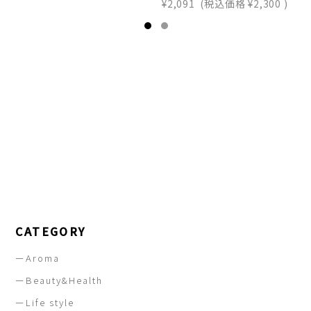
¥2,091
(税込価格
¥2,300
)
¥
CATEGORY
ーAroma
ーBeauty&Health
ーLife style